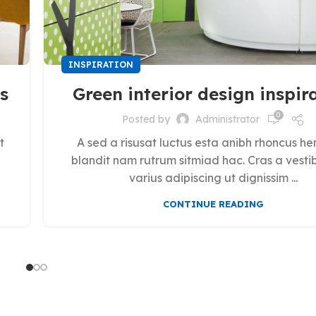
INSPIRATION
s
Green interior design inspir
0
Posted by
Administrator
t
A sed a risusat luctus esta anibh rhoncus he
blandit nam rutrum sitmiad hac. Cras a vest
varius adipiscing ut dignissim ...
CONTINUE READING