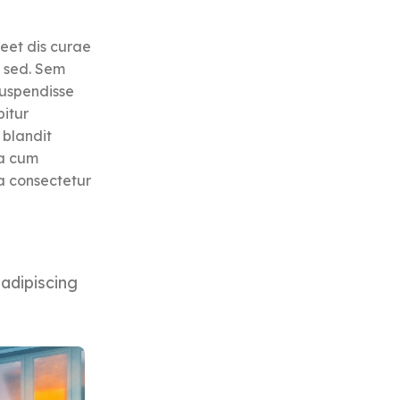
reet dis curae
m sed. Sem
suspendisse
itur
 blandit
a cum
a consectetur
 adipiscing
DISCOUNT 1
DISCOUNT
0%
0%