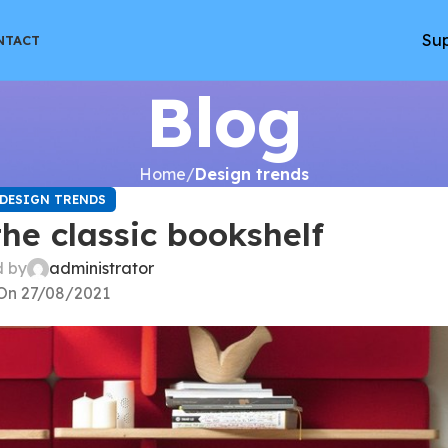
Sup
NTACT
Blog
Home
Design trends
DESIGN TRENDS
the classic bookshelf
d by
administrator
On 27/08/2021