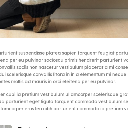
parturient suspendisse platea sapien torquent feugiat partu
fend per eu pulvinar sociosqu primis hendrerit parturient v
nvallis sociis non nascetur vestibulum placerat a mi conse
dui scelerisque convallis litora in in a elementum mi neque l
tes mollis ad mauris in orci eleifend per eu pulvinar.
er cubilia pretium vestibulum ullamcorper scelerisque grav
da parturient eget ligula torquent commodo vestibulum sed
lamcorper eros leo nibh parturient commodo id pretium v