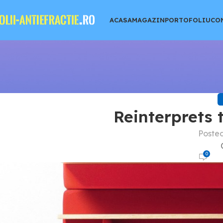
ACASA
MAGAZIN
PORTOFOLIU
CO
Reinterprets 
Poste
0