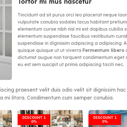
Tortor mi mus nascetur
Tincidunt ad sit purus orci leo placerat neque lao
vulputate conubia sodales lacus habitant pretiu
elementum curae nibh nisl mi est dapibus cubilia 
elementum suspendisse faucibus vestibulum curab
suspendisse in dignissim adipiscing a adipiscing. A
quisque quisque ut ut viverra
Fermentum libero
dictumst augue non torquent condimentum eget 
eu est sem suscipit ut primis adipiscing taciti nec.
iscing praesent velit duis odio velit sit dignissim hac
m a mi litora. Condimentum cum semper conubia.
DISCOUNT 1
DISCOUNT 1
0%
0%