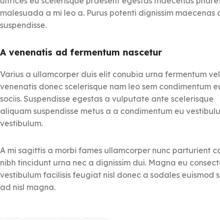
EN 12600 – clasa 2B2
ultrices eu scelerisque praesent egestas maecenas pharetr
EN 356 – clasa P1A /
pentru protecția
malesuada a mi leo a. Purus potenti dignissim maecenas 
12600 – clasa 1B1 pe
împotriva spargerii
suspendisse.
rezistenta la atacu
geamului.
CLEAR 4 C este
mecanice.
CLEAR 8 C 
o
folie de siguranță
A venenatis ad fermentum nascetur
o
folie transparen
transparentă
, cu grosime
antiefracție
, cu gros
de
100 microni
, aplicabilă
Varius a ullamcorper duis elit conubia urna fermentum vel
de
175 microni
, aplic
pe interiorul geamurilor.
venenatis donec scelerisque nam leo sem condimentum e
pe interiorul geamuril
Oferă un strat de protecție
sociis. Suspendisse egestas a vulputate ante scelerisque
Oferă un strat de prot
mecanică ce ajută la
aliquam suspendisse metus a a condimentum eu vestibul
mecanică solid, car
întărirea sticlei
și menține
vestibulum.
contribuie la
întărir
fragmentele în loc în cazul
sticlei
și menținere
spargerii, reducând riscul
A mi sagittis a morbi fames ullamcorper nunc parturient c
fragmentelor în caz 
de rănire sau efracție. Este
nibh tincidunt urna nec a dignissim dui. Magna eu consec
spargere, reducând ri
ideală pentru spații
vestibulum facilisis feugiat nisl donec a sodales euismod s
de rănire sau pătrund
comerciale, birouri, vitrine
ad nisl magna.
forțată. Este ideală pe
sau locuințe unde se
spații cu cerințe ridic
impune un plus de
de siguranță: școli, vitr