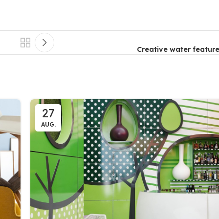
olia
vitrine stradale, școli,
decolorarea mobi
ntă
,
bănci și clădiri expuse
a materialelo
ul
riscurilor. Oferă claritate
excelentă și protecție
Creative water feature
ă
invizibilă împotriva
până
radiațiilor UV (până la 95
d
%), contribuind și la
ui și
prevenirea decolorării
e.
interioarelor.
27
AUG.