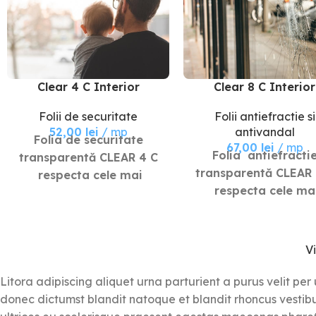
Clear 4 C Interior
Clear 8 C Interior
Folii de securitate
Folii antiefractie si
52,00
lei
mp
antivandal
Folia de securitate
67,00
lei
mp
Folia antiefracti
transparentă CLEAR 4 C
transparentă CLEAR 
respecta cele mai
respecta cele ma
stricte standarde
stricte standarde
europene și
europene și
internaționale,
internaționale,
garantând eficiență,
V
garantând eficienț
durabilitate și siguranță
durabilitate și sigur
în utilizare fiind
Litora adipiscing aliquet urna parturient a purus velit per
în utilizare fiind
agrementata conform
donec dictumst blandit natoque et blandit rhoncus vesti
agrementata conf