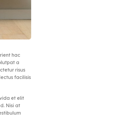
rient hac
olutpat a
ctetur risus
ectus facilisis
ida et elit
. Nisi at
estibulum