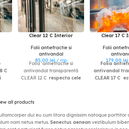
Clear 12 C Interior
Clear 17 C I
Folii antiefractie si
Folii antiefr
antivandal
antivan
85,00
lei
mp
179,00
lei
e
Folia antiefractie si
Folia antiefr
8 C
antivandal transparentă
antivandal tr
i
CLEAR 12 C
respecta cele
CLEAR 17 C es
mai stricte standarde
cu grosi
europene și
485
microni, 
internaționale,
întăririi sticlei
iew all products
ă,
garantând eficiență,
extreme — 
anță
durabilitate și siguranță
explozie, in
 ullamcorper dui eu cum litora dignissim natoque porttitor 
în utilizare fiind
conform cu s
bulum nam netus metus.
Senectus aenean
vestibulum bibe
orm
agrementata conform
european EN
1