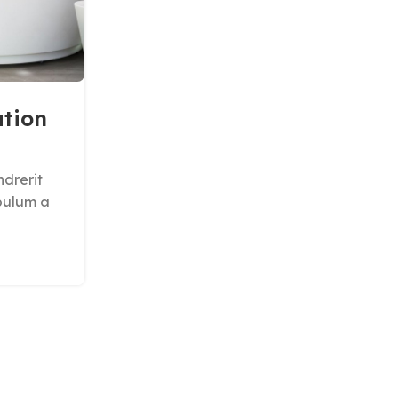
INSPIRATION
ation
Minimalist Japanese-i
furniture
ndrerit
Posted by
Administrator
ibulum a
A taciti cras scelerisque scelerisque 
nulla vestibulum turpis primis adipis
scelerisque adipiscing alique
CONTINUE READING